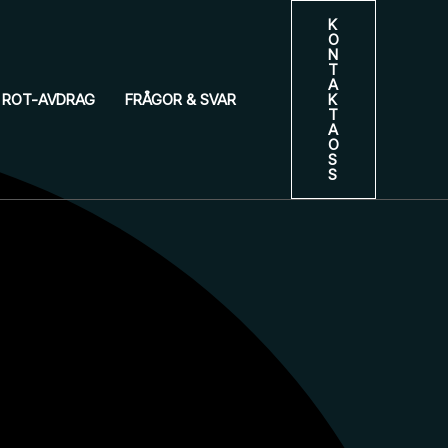
K
O
N
T
A
ROT-AVDRAG
FRÅGOR & SVAR
K
T
A
O
S
S