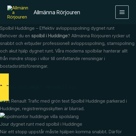
Hoppa
MAIN
till
Allmänna Rörjouren
MEN
innehåll
Spolbil Huddinge – Effektiv avloppsspolning dygnet runt
Behöver du en
spolbil i Huddinge
? Allmänna Rörjouren rycker ut
snabbt och erbjuder professionell avloppsspolning, stamspolning
och akut hjälp dygnet runt. Våra moderna spolbilar hanterar allt
från mindre stopp i villor till omfattande rensningar i
bostadsrättsföreningar.
RING OSS DIREKT: 08-558 03 553
Jour dygnet runt med spolbil i Huddinge
När ett stopp uppstår måste hjälpen komma snabbt. Därför