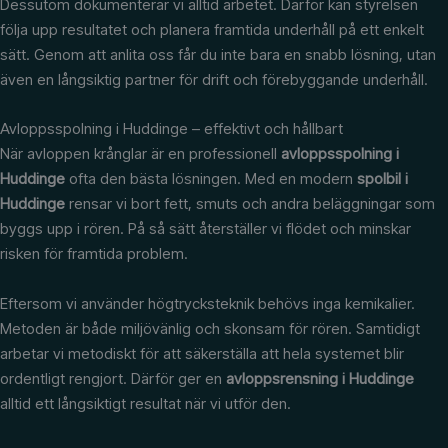
Dessutom dokumenterar vi alltid arbetet. Därför kan styrelsen
följa upp resultatet och planera framtida underhåll på ett enkelt
sätt. Genom att anlita oss får du inte bara en snabb lösning, utan
även en långsiktig partner för drift och förebyggande underhåll.
Avloppsspolning i Huddinge – effektivt och hållbart
När avloppen krånglar är en professionell
avloppsspolning i
Huddinge
ofta den bästa lösningen. Med en modern
spolbil i
Huddinge
rensar vi bort fett, smuts och andra beläggningar som
byggs upp i rören. På så sätt återställer vi flödet och minskar
risken för framtida problem.
Eftersom vi använder högtrycksteknik behövs inga kemikalier.
Metoden är både miljövänlig och skonsam för rören. Samtidigt
arbetar vi metodiskt för att säkerställa att hela systemet blir
ordentligt rengjort. Därför ger en
avloppsrensning i Huddinge
alltid ett långsiktigt resultat när vi utför den.