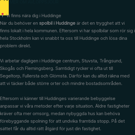
LÄS MER OM AVLOPPSJOUR
Vi finns nära dig i Huddinge
När du behöver en
spolbil i Huddinge
är det en trygghet att vi
finns lokalt i hela kommunen. Eftersom vi har spolbilar som rör sig i
hela Stockholm kan vi snabbt ta oss till Huddinge och lösa dina
problem direkt.
Vi arbetar dagligen i Huddinge centrum, Stuvsta, Trångsund,
Skogås och Flemingsberg. Samtidigt rycker vi ofta ut till
Segeltorp, Fullersta och Glömsta. Därför kan du alltid räkna med
att vi täcker både större orter och mindre bostadsområden.
Eftersom vi känner till Huddinges varierande bebyggelse
anpassar vi våra metoder efter varje situation. Äldre fastigheter
kräver ofta mer omsorg, medan nybyggda hus kan behöva
förebyggande spolning för att undvika framtida stopp. På det
sättet får du alltid rätt åtgärd för just din fastighet.