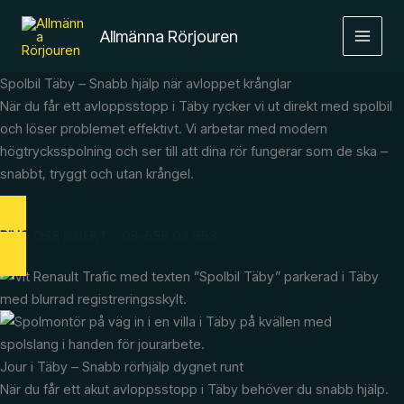
Hoppa
MAIN
till
Allmänna Rörjouren
MEN
innehåll
Spolbil Täby – Snabb hjälp när avloppet krånglar
När du får ett avloppsstopp i Täby rycker vi ut direkt med spolbil
och löser problemet effektivt. Vi arbetar med modern
högtrycksspolning och ser till att dina rör fungerar som de ska –
snabbt, tryggt och utan krångel.
RING OSS DIREKT – 08-558 03 553
Jour i Täby – Snabb rörhjälp dygnet runt
När du får ett akut avloppsstopp i Täby behöver du snabb hjälp.