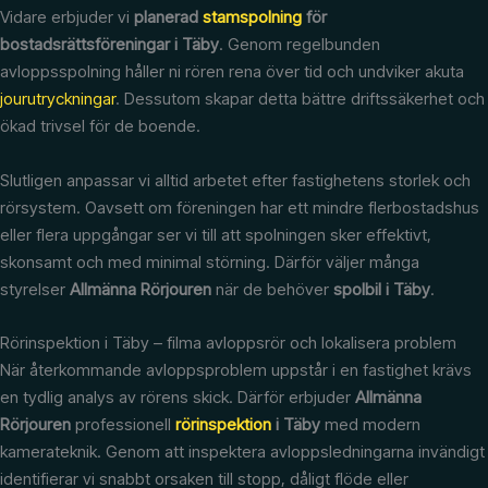
Vidare erbjuder vi
planerad
stamspolning
för
bostadsrättsföreningar i Täby
. Genom regelbunden
avloppsspolning håller ni rören rena över tid och undviker akuta
jourutryckningar
. Dessutom skapar detta bättre driftssäkerhet och
ökad trivsel för de boende.
Slutligen anpassar vi alltid arbetet efter fastighetens storlek och
rörsystem. Oavsett om föreningen har ett mindre flerbostadshus
eller flera uppgångar ser vi till att spolningen sker effektivt,
skonsamt och med minimal störning. Därför väljer många
styrelser
Allmänna Rörjouren
när de behöver
spolbil i Täby
.
Rörinspektion i Täby – filma avloppsrör och lokalisera problem
När återkommande avloppsproblem uppstår i en fastighet krävs
en tydlig analys av rörens skick. Därför erbjuder
Allmänna
Rörjouren
professionell
rörinspektion
i Täby
med modern
kamerateknik. Genom att inspektera avloppsledningarna invändigt
identifierar vi snabbt orsaken till stopp, dåligt flöde eller