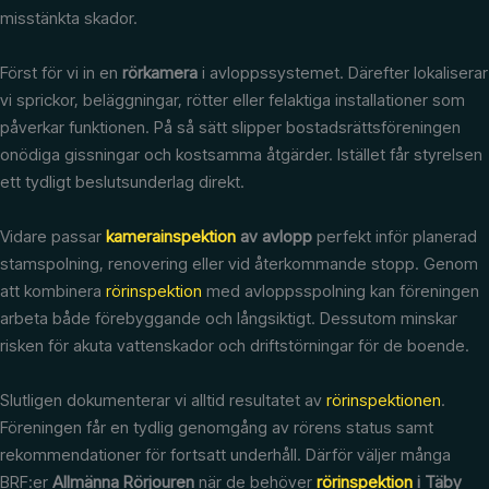
misstänkta skador.
Först för vi in en
rörkamera
i avloppssystemet. Därefter lokaliserar
vi sprickor, beläggningar, rötter eller felaktiga installationer som
påverkar funktionen. På så sätt slipper bostadsrättsföreningen
onödiga gissningar och kostsamma åtgärder. Istället får styrelsen
ett tydligt beslutsunderlag direkt.
Vidare passar
kamerainspektion
av avlopp
perfekt inför planerad
stamspolning, renovering eller vid återkommande stopp. Genom
att kombinera
rörinspektion
med avloppsspolning kan föreningen
arbeta både förebyggande och långsiktigt. Dessutom minskar
risken för akuta vattenskador och driftstörningar för de boende.
Slutligen dokumenterar vi alltid resultatet av
rörinspektionen
.
Föreningen får en tydlig genomgång av rörens status samt
rekommendationer för fortsatt underhåll. Därför väljer många
BRF:er
Allmänna Rörjouren
när de behöver
rörinspektion
i Täby