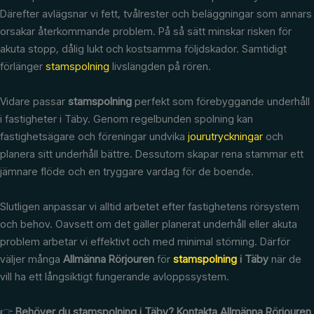
Därefter avlägsnar vi fett, tvålrester och beläggningar som annars
orsakar återkommande problem. På så sätt minskar risken för
akuta stopp, dålig lukt och kostsamma följdskador. Samtidigt
förlänger
stamspolning
livslängden på rören.
Vidare passar
stamspolning
perfekt som förebyggande underhåll
i fastigheter i Täby. Genom regelbunden spolning kan
fastighetsägare och föreningar undvika
jourutryckningar
och
planera sitt underhåll bättre. Dessutom skapar rena stammar ett
jämnare flöde och en tryggare vardag för de boende.
Slutligen anpassar vi alltid arbetet efter fastighetens rörsystem
och behov. Oavsett om det gäller planerat underhåll eller akuta
problem arbetar vi effektivt och med minimal störning. Därför
väljer många
Allmänna Rörjouren
för
stamspolning
i Täby
när de
vill ha ett långsiktigt fungerande avloppssystem.
👉
Behöver du stamspolning i Täby? Kontakta Allmänna Rörjouren