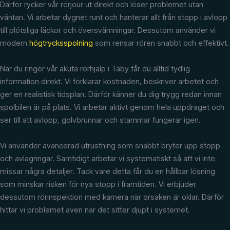
Därför rycker vår rörjour ut direkt och löser problemet utan
väntan. Vi arbetar dygnet runt och hanterar allt från stopp i avlopp
till plötsliga läckor och översvämningar. Dessutom använder vi
modern
högtrycksspolning
som rensar rören snabbt och effektivt.
När du ringer vår akuta rörhjälp i Täby får du alltid tydlig
information direkt. Vi förklarar kostnaden, beskriver arbetet och
ger en realistisk tidsplan. Därför känner du dig trygg redan innan
spolbilen är på plats. Vi arbetar aktivt genom hela uppdraget och
ser till att avlopp, golvbrunnar och stammar fungerar igen.
Vi använder avancerad utrustning som snabbt bryter upp stopp
och avlagringar. Samtidigt arbetar vi systematiskt så att vi inte
missar några detaljer. Tack vare detta får du en hållbar lösning
som minskar risken för nya stopp i framtiden. Vi erbjuder
dessutom rörinspektion med kamera när orsaken är oklar. Därför
hittar vi problemet även när det sitter djupt i systemet.