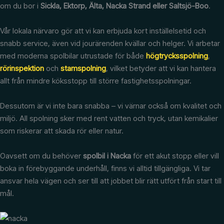
om du bor i
Sickla, Ektorp, Älta, Nacka Strand eller Saltsjö-Boo
.
Vår lokala närvaro gör att vi kan erbjuda kort inställelsetid och
snabb service, även vid jourärenden kvällar och helger. Vi arbetar
med moderna spolbilar utrustade för både
högtrycksspolning
,
rörinspektion
och
stamspolning
, vilket betyder att vi kan hantera
allt från mindre köksstopp till större fastighetsspolningar.
Dessutom är vi inte bara snabba – vi värnar också om kvalitet och
miljö. All spolning sker med rent vatten och tryck, utan kemikalier
som riskerar att skada rör eller natur.
Oavsett om du behöver
spolbil i Nacka
för ett akut stopp eller vill
boka in förebyggande underhåll, finns vi alltid tillgängliga. Vi tar
ansvar hela vägen och ser till att jobbet blir rätt utfört från start till
mål.