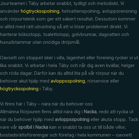
Jourteamet i Täby arbetar snabbt, tydligt och metodiskt. Vi
använder
högtrycksspolning
, hetvattenspolning, avloppsrensning
och rörjourteknik som ger ett säkert resultat. Dessutom kommer
vi alltid med rätt utrustning så att vi löser problemet direkt. Vi
hanterar köksstopp, toalettstopp, golvbrunnar, dagvatten och
huvudstammar utan onödiga dröjsmål.
Oavsett om stoppet sker i villa, lägenhet eller förening rycker vi ut
lika snabbt. Vi arbetar i hela Täby och når dig även kvällar, helger
och röda dagar. Därför kan du alltid lita på vår rörjour när du
behöver akut hjälp med
avloppsspolning
, rörservice eller
högtrycksspolning
i Täby.
Vi finns här i Täby – nära när du behöver oss
Allmänna Rörjouren finns alltid nära dig i
Nacka
, redo att rycka ut
när du behöver hjälp med
avloppsspolning
eller akuta stopp. Tack
vare vår
spolbil i Nacka
kan vi snabbt ta oss ut till både villor,
bostadsrättsföreningar och företag i hela kommunen – oavsett