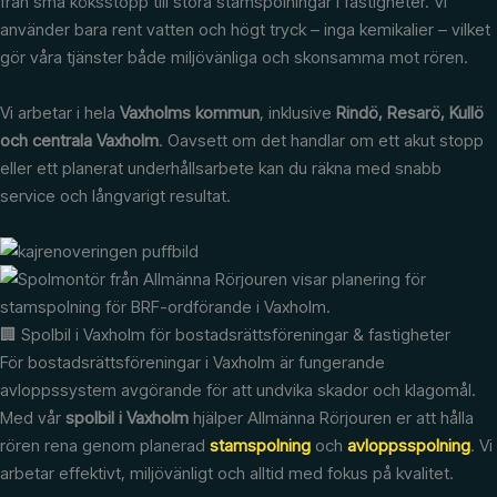
från små köksstopp till stora stamspolningar i fastigheter. Vi
använder bara rent vatten och högt tryck – inga kemikalier – vilket
gör våra tjänster både miljövänliga och skonsamma mot rören.
Vi arbetar i hela
Vaxholms kommun
, inklusive
Rindö, Resarö, Kullö
och centrala Vaxholm
. Oavsett om det handlar om ett akut stopp
eller ett planerat underhållsarbete kan du räkna med snabb
service och långvarigt resultat.
🏢 Spolbil i Vaxholm för bostadsrättsföreningar & fastigheter
För bostadsrättsföreningar i Vaxholm är fungerande
avloppssystem avgörande för att undvika skador och klagomål.
Med vår
spolbil i Vaxholm
hjälper Allmänna Rörjouren er att hålla
rören rena genom planerad
stamspolning
och
avloppsspolning
. Vi
arbetar effektivt, miljövänligt och alltid med fokus på kvalitet.