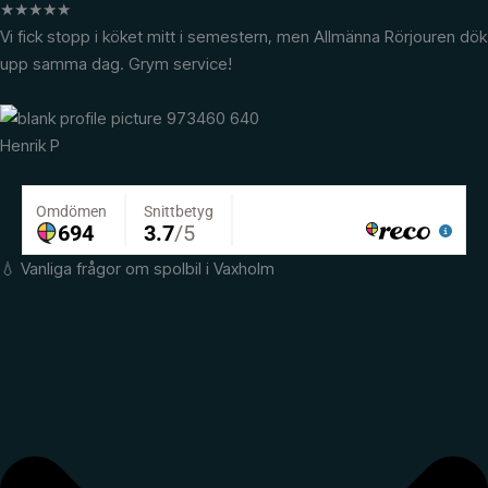
★
★
★
★
★
Vi fick stopp i köket mitt i semestern, men Allmänna Rörjouren dök
upp samma dag. Grym service!
Henrik P
💧 Vanliga frågor om spolbil i Vaxholm